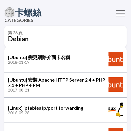
卡螺絲
CATEGORIES
第 26 頁
Debian
[Ubuntu] 變更網路介面卡名稱
2018-01-19
[Ubuntu] 安裝 Apache HTTP Server 2.4 + PHP
7.1 + PHP-FPM
2017-08-21
[Linux] iptables ip/port forwarding
2016-05-28