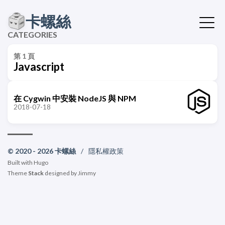
卡螺絲
CATEGORIES
第 1 頁
Javascript
在 Cygwin 中安裝 NodeJS 與 NPM
2018-07-18
© 2020 - 2026 卡螺絲
/
隱私權政策
Built with
Hugo
Theme
Stack
designed by
Jimmy