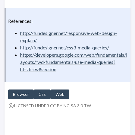
References:
http://fundesigner.net/responsive-web-design-
explain/
http://fundesigner.net/css3-media-queries/
https://developers.google.com/web/fundamentals/l
ayouts/rwd-fundamentals/use-media-queries?
hl=zh-tw#section
Browser
Css
Web
LICENSED UNDER CC BY-NC-SA 3.0 TW