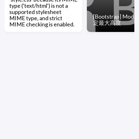
type ('text/html') is not a
supported stylesheet
[Bootstrap] Mod
MIME type, and strict
定最大高度
MIME checking is enabled.