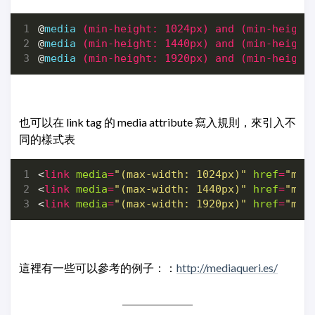
@
media
(
min-height
:
1024px
)
and
(
min-height
@
media
(
min-height
:
1440px
)
and
(
min-height
@
media
(
min-height
:
1920px
)
and
(
min-height
也可以在 link tag 的 media attribute 寫入規則，來引入不
同的樣式表
<
link
media
=
"(max-width: 1024px)"
href
=
"max
<
link
media
=
"(max-width: 1440px)"
href
=
"max
<
link
media
=
"(max-width: 1920px)"
href
=
"max
這裡有一些可以參考的例子：：
http://mediaqueri.es/