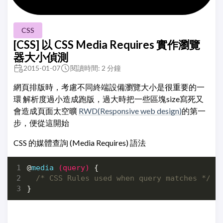
CSS
[CSS] 以 CSS Media Requires 實作瀏覽
器大小偵測
2015-01-07
閱讀時間: 2 分鐘
網頁排版時，考慮不同終端設備瀏覽大小是很重要的一
環 解析度過小造成跑版，過大時把一些區塊size寫死又
會造成頁面太空曠
RWD(Responsive web design)
的第一
步，便從這開始
CSS 的媒體查詢 (Media Requires) 語法
@
media
(
query
)
{
/* CSS Rules used when query matches */
}