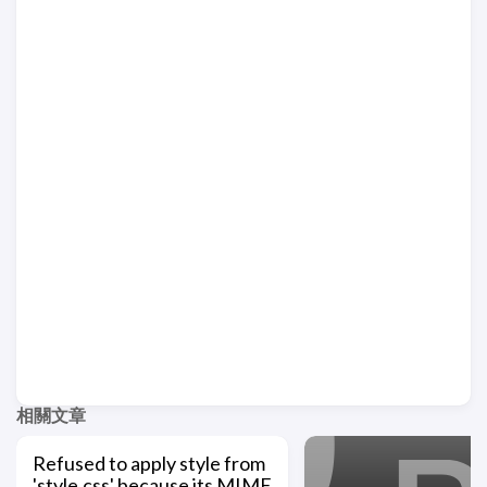
相關文章
Refused to apply style from
'style.css' because its MIME