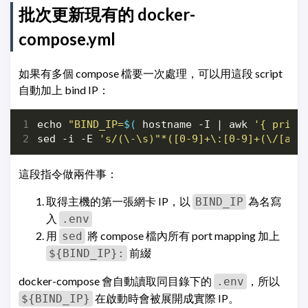
批次更新現有的 docker-
compose.yml
如果有多個 compose 檔要一次處理，可以用這段 script
自動加上 bind IP：
echo
"BIND_IP=
$(
 hostname -I 
|
 awk 
'{ print
sed -i -E 
's/(\-\s)"*([0-9]+\:[0-9]+(\/[a-z
這段指令做兩件事：
取得主機的第一張網卡 IP，以
為名寫
BIND_IP
入
.env
用
將 compose 檔內所有 port mapping 加上
sed
前綴
${BIND_IP}:
docker-compose 會自動讀取同目錄下的
，所以
.env
在啟動時會被展開成實際 IP。
${BIND_IP}