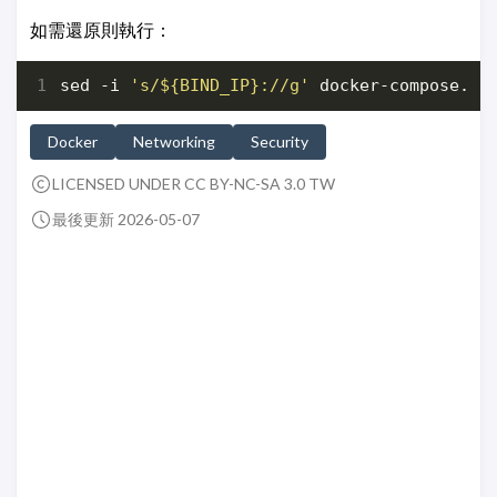
如需還原則執行：
sed -i 
's/${BIND_IP}://g'
Docker
Networking
Security
LICENSED UNDER CC BY-NC-SA 3.0 TW
最後更新 2026-05-07