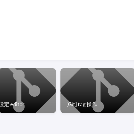
 設定 editor
[Git] tag 操作