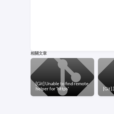
相關文章
[Git] Unable to find remote
helper for 'https'
[Git]