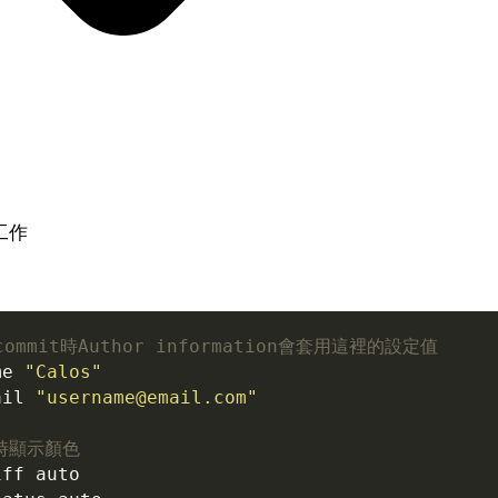
工作
commit時Author information會套用這裡的設定值
me 
"Calos"
ail 
"username@email.com"
t時顯示顏色