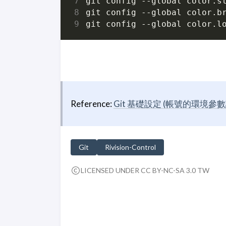
Reference:
Git 基礎設定 (帳號的環境參數設定) 
Git
Rivision-Control
LICENSED UNDER CC BY-NC-SA 3.0 TW