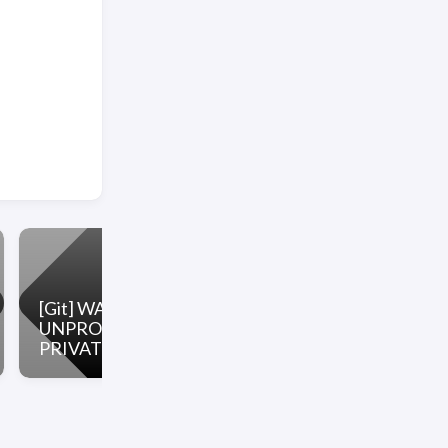
[Git] WARNING:
UNPROTECTED
PRIVATE KEY FILE!
[Git] Gitolite instal