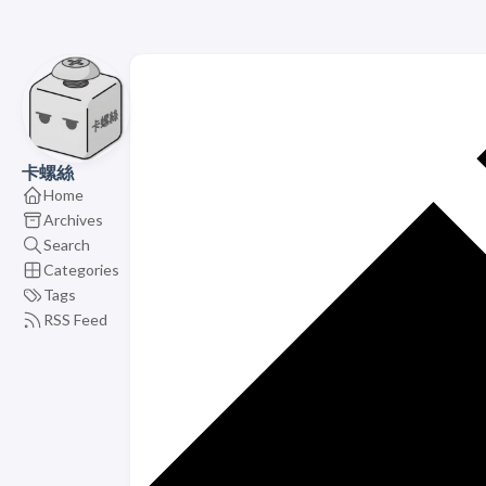
卡螺絲
Home
Archives
Search
Categories
Tags
RSS Feed