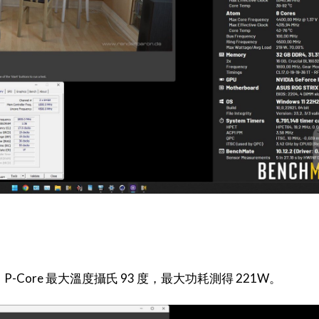
pts，P-Core 最大溫度攝氏 93 度，最大功耗測得 221W。