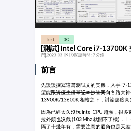
Test
3C
[測試] Intel Core i7-137
2023-03-09
閱讀時間: 7 分鐘
前言
先談談撰寫這篇測試文的契機，入手 i7-1
望能
跟資優生借筆記本抄答案
向各路大神學
13900K/13600K 相較之下，討
因為已經太久沒玩 Intel CPU 超頻，很多東
拉外頻也沒戲 (103 Mhz 就開不了機)，上一顆成
隔了十幾年有，需要注意的眉角也是天差地別，儘管中間