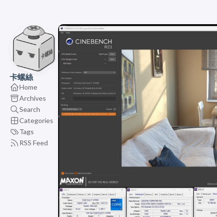
卡螺絲
Home
Archives
Search
Categories
Tags
RSS Feed