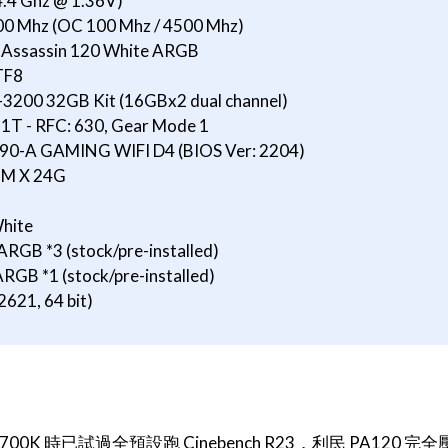
4.4 Ghz @ 1.36V)
00 Mhz (OC 100 Mhz / 4500 Mhz)
s Assassin 120 White ARGB
TF8
4-3200 32GB Kit (16GBx2 dual channel)
T - RFC: 630, Gear Mode 1
90-A GAMING WIFI D4 (BIOS Ver: 2204)
IM X 24G
hite
RGB *3 (stock/pre-installed)
GB *1 (stock/pre-installed)
621, 64 bit)
00K 時已試過全預設跑 Cinebench R23，利民 PA120 