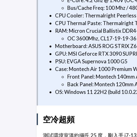
E-Core: 4.2 Ghz @ 1.40V (OC 
Bus/Cache Freq: 100 Mhz / 48
CPU Cooler: Thermalright Peerles
CPU Thermal Paste: Thermalright 
RAM: Micron Crucial Ballistix DDR
OC 3600Mhz, CL17-19-19-36 1
Motherboard: ASUS ROG STRIX Z6
GPU: MSI Geforce RTX 3090 SUPR
PSU: EVGA Supernova 1000 G5
Case: Montech Air 1000 Premium W
Front Panel: Montech 140mm A
Back Panel: Montech 120mm AR
OS: Windows 11 22H2 (build 10.0.22
空冷超頻
測試環境室溫約攝氏 25 度，剛入手 i7-137