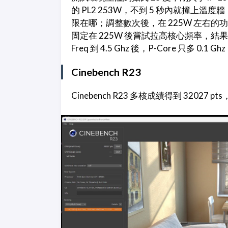
的 PL2 253W，不到 5 秒內就撞上
限在哪；調整數次後，在 225W 左右的功耗下
固定在 225W 後嘗試拉高核心頻率，結果也
Freq 到 4.5 Ghz 後，P-Core 只多 0.1
Cinebench R23
Cinebench R23 多核成績得到 32027