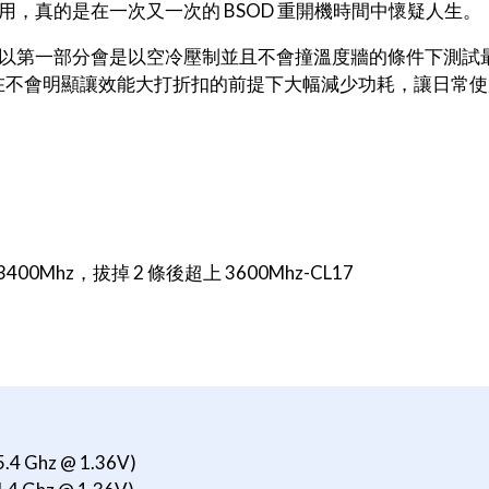
，真的是在一次又一次的 BSOD 重開機時間中懷疑人生。
以第一部分會是以空冷壓制並且不會撞溫度牆的條件下測試
出在不會明顯讓效能大打折扣的前提下大幅減少功耗，讓日常
：
00Mhz，拔掉 2 條後超上 3600Mhz-CL17
5.4 Ghz @ 1.36V)