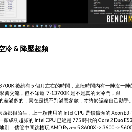
00K 空冷 & 降壓超頻
3700K 後約有 5 個月左右的時間，這段時間內有一陣沒一
習交流，但不知道 i7-13700K 是不是真的太冷門，跟
論熱度真的差滿多的，實在是找不到滿意參數，才終於認命自己動手
西都很陌生，上一顆使用的 Intel CPU 是鎖倍頻的 Xeon E3-
功超頻的 Intel CPU 已經是 775 時代的 Core 2 Duo E5
跳槽玩 AMD Ryzen 5 3600X -> 3600 -> 560