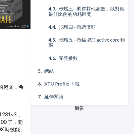
步驟三 - 調整其他參數，以對應
最佳比例的功耗區間
步驟四 - 微調倍頻
步驟五 - 微幅增加 active core 頻
率
完整參數
總結
XTU Profile 下載
陣的爬文，希
延伸閱讀
。
廣告
1231v3，
300 了，間
0X 時技能