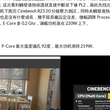
溫度牆；這次看到觸發過熱保護就直接中斷並下修 PL2，藉此先找
跑完 Cinebench R23 20 分鐘壓力測試，同時未觸發過熱
是沒有什麼成長，幾乎跟原廠設定沒差。微幅調降 Processor
 Ghz，E-Core 多 0.2 Ghz，滿載功耗落在 220W 上下。
 pts，P-Core 最大溫度攝氏 92度，最大功耗測得 219W。