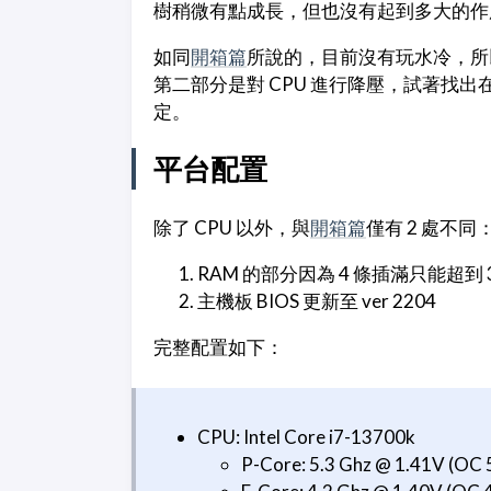
樹稍微有點成長，但也沒有起到多大的作用
如同
開箱篇
所說的，目前沒有玩水冷，所
第二部分是對 CPU 進行降壓，試著找
定。
平台配置
除了 CPU 以外，與
開箱篇
僅有 2 處不同
RAM 的部分因為 4 條插滿只能超到 34
主機板 BIOS 更新至 ver 2204
完整配置如下：
CPU: Intel Core i7-13700k
P-Core: 5.3 Ghz @ 1.41V (OC 