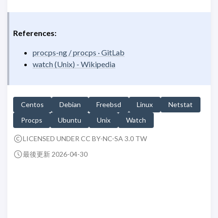
References:
procps-ng / procps · GitLab
watch (Unix) - Wikipedia
Centos
Debian
Freebsd
Linux
Netstat
Procps
Ubuntu
Unix
Watch
LICENSED UNDER CC BY-NC-SA 3.0 TW
最後更新 2026-04-30