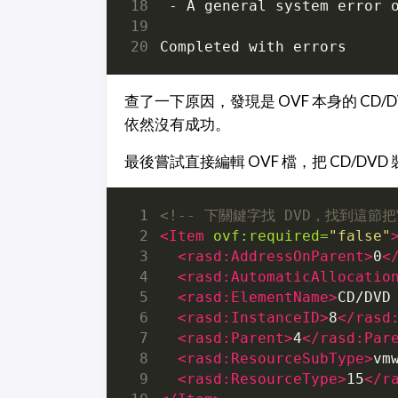
查了一下原因，發現是 OVF 本身的 CD/
依然沒有成功。
最後嘗試直接編輯 OVF 檔，把 CD/DV
<!-- 下關鍵字找 DVD，找到這節把
<Item
ovf:required=
"false"
<rasd:AddressOnParent>
0
<
<rasd:AutomaticAllocatio
<rasd:ElementName>
CD/DVD
<rasd:InstanceID>
8
</rasd
<rasd:Parent>
4
</rasd:Par
<rasd:ResourceSubType>
vm
<rasd:ResourceType>
15
</r