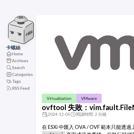
卡螺絲
Home
Archives
Search
Categories
Tags
RSS Feed
Virtualization
VMware
ovftool 失敗：vim.fault.Fil
2024-12-05
閱讀時間: 2 分鐘
在 ESXi 中匯入 OVA / OVF 範本只能