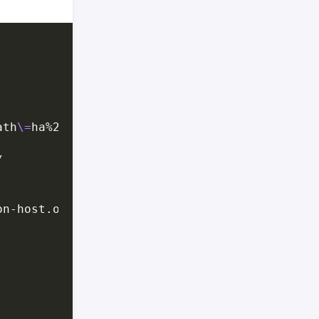
ath
\=
ha%252ddatacenter
\&
dsName
\=
datastore1 