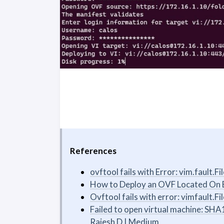
References
ovftool fails with Error: vim.faul
How to Deploy an OVF Located On E
Ovftool fails with error: vimfault.F
Failed to open virtual machine: SHA
Rajesh D | Medium