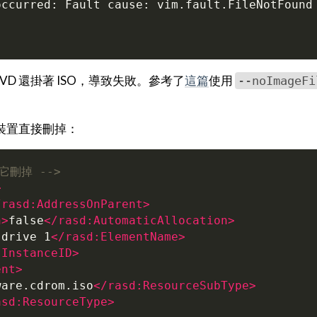
DVD 還掛著 ISO，導致失敗。參考了
這篇
使用
--noImageFi
D 裝置直接刪掉：
它刪掉 -->
>
/rasd:AddressOnParent>
n>
false
</rasd:AutomaticAllocation>
 drive 1
</rasd:ElementName>
:InstanceID>
ent>
ware.cdrom.iso
</rasd:ResourceSubType>
asd:ResourceType>