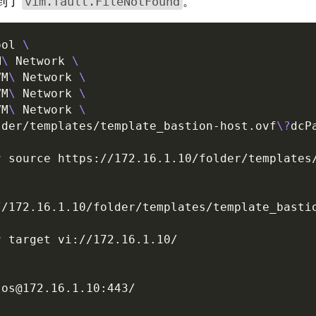
到了
。
vim.fault.FileNotFound
ool 
M
\ 
Network 
VM
\ 
Network 
VM
\ 
Network 
VM
\ 
Network 
lder/templates/template_bastion-host.ovf
\?
dcP
r
source
r