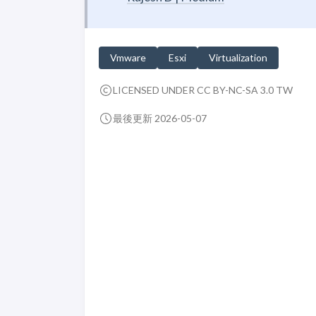
Vmware
Esxi
Virtualization
LICENSED UNDER CC BY-NC-SA 3.0 TW
最後更新 2026-05-07