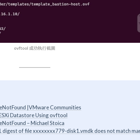
ovftool 成功執行截圖
t.FileNotFound |VMware Communities
SXi Datastore Using ovftool
ileNotFound – Michael Stoica
1 digest of file xxxxxxxx779-disk1.vmdk does not match mani