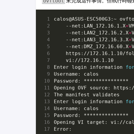
來完成這件事情。但執行時碰
ovftool
calos@ASUS-ESC500G3:~ ovft
    --net:LAN_172.16.1.X
=
V
    --net:LAN2_172.16.2.X
=
    --net:LAN3_172.16.3.X
=
    --net:DMZ_172.16.60.X
=
    https://172.16.1.10/fo
Enter login information 
fo
Enter login information 
fo