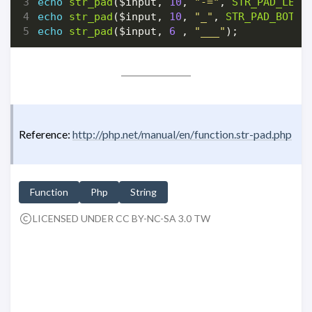
echo
str_pad
(
$input
,
10
,
"-="
,
STR_PAD_LEFT
echo
str_pad
(
$input
,
10
,
"_"
,
STR_PAD_BOTH
)
echo
str_pad
(
$input
,
6
,
"___"
);
Reference:
http://php.net/manual/en/function.str-pad.php
Function
Php
String
LICENSED UNDER CC BY-NC-SA 3.0 TW