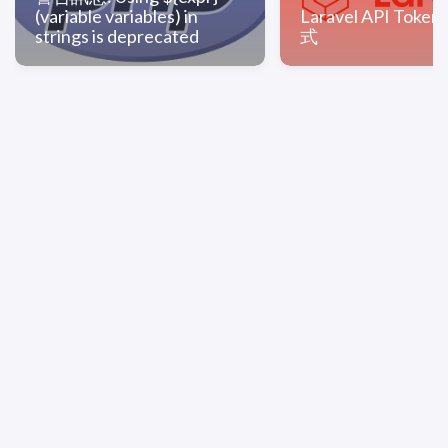
(variable variables) in
Laravel API Tok
strings is deprecated
式