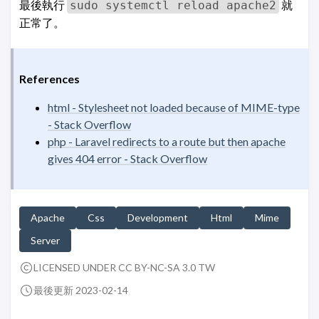
最後執行
就
sudo systemctl reload apache2
正常了。
References
html - Stylesheet not loaded because of MIME-type
- Stack Overflow
php - Laravel redirects to a route but then apache
gives 404 error - Stack Overflow
Apache
Css
Development
Html
Mime
Server
LICENSED UNDER CC BY-NC-SA 3.0 TW
最後更新 2023-02-14