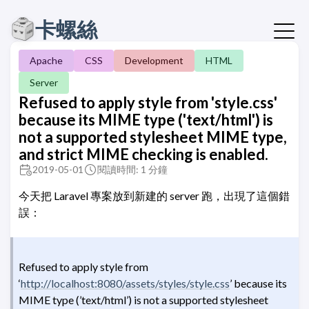
卡螺絲
Apache
CSS
Development
HTML
Server
Refused to apply style from 'style.css'
because its MIME type ('text/html') is
not a supported stylesheet MIME type,
and strict MIME checking is enabled.
2019-05-01
閱讀時間: 1 分鐘
今天把 Laravel 專案放到新建的 server 跑，出現了這個錯
誤：
Refused to apply style from
‘
http://localhost:8080/assets/styles/style.css
’ because its
MIME type (’text/html’) is not a supported stylesheet