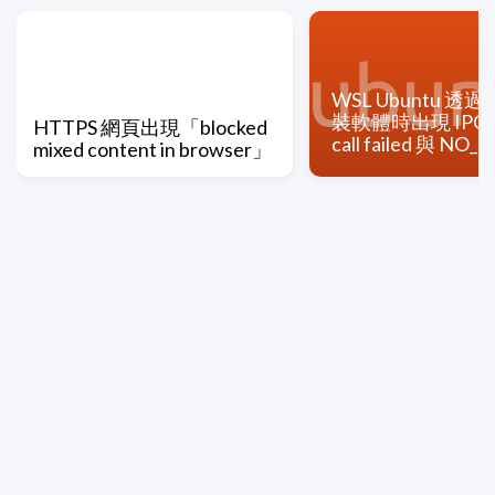
WSL Ubuntu 透過 
裝軟體時出現 IPC c
HTTPS 網頁出現「blocked
call failed 與 NO
mixed content in browser」