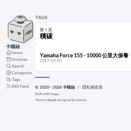
TAGS
第 1 頁
積碳
卡螺絲
Home
Yamaha Force 155 - 10000 公里大保養
Archives
2017-10-20
Search
Categories
Tags
RSS Feed
© 2020 - 2026 卡螺絲
/
隱私權政策
Built with
Hugo
Theme
Stack
designed by
Jimmy