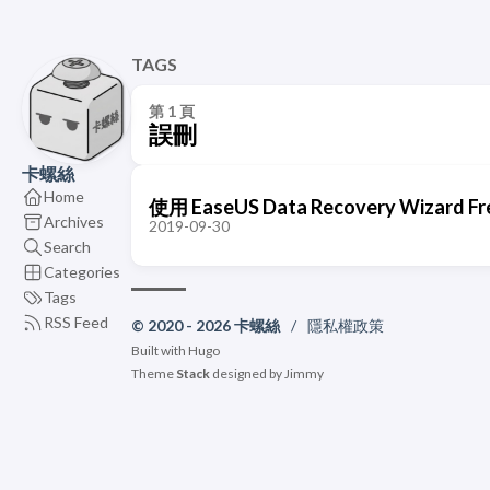
TAGS
第 1 頁
誤刪
卡螺絲
Home
使用 EaseUS Data Recovery Wizar
Archives
2019-09-30
Search
Categories
Tags
RSS Feed
© 2020 - 2026 卡螺絲
/
隱私權政策
Built with
Hugo
Theme
Stack
designed by
Jimmy