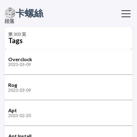
卡螺絲
段落
第 303 頁
Tags
Overclock
2023-03-09
Rog
2023-03-09
Apt
2023-02-20
Apt Install