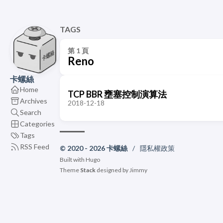
TAGS
第 1 頁
Reno
卡螺絲
Home
TCP BBR 壅塞控制演算法
Archives
2018-12-18
Search
Categories
Tags
RSS Feed
© 2020 - 2026 卡螺絲
/
隱私權政策
Built with
Hugo
Theme
Stack
designed by
Jimmy