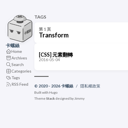
TAGS
第 1 頁
Transform
卡螺絲
Home
[CSS] 元素翻轉
Archives
2016-05-04
Search
Categories
Tags
RSS Feed
© 2020 - 2026 卡螺絲
/
隱私權政策
Built with
Hugo
Theme
Stack
designed by
Jimmy