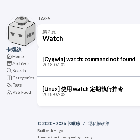
TAGS
第 2 頁
Watch
卡螺絲
Home
[Cygwin] watch: command not found
Archives
2018-07-02
Search
Categories
Tags
[Linux] 使用 watch 定期執行指令
RSS Feed
2018-07-02
© 2020 - 2026 卡螺絲
/
隱私權政策
Built with
Hugo
Theme
Stack
designed by
Jimmy