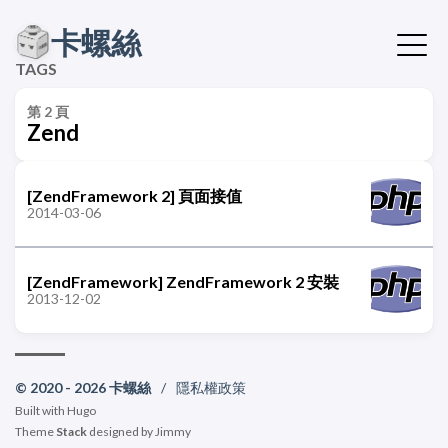
卡螺絲
TAGS
第 2 頁
Zend
[ZendFramework 2] 頁面接值
2014-03-06
[ZendFramework] ZendFramework 2 安裝
2013-12-02
© 2020 - 2026 卡螺絲
/
隱私權政策
Built with
Hugo
Theme
Stack
designed by
Jimmy