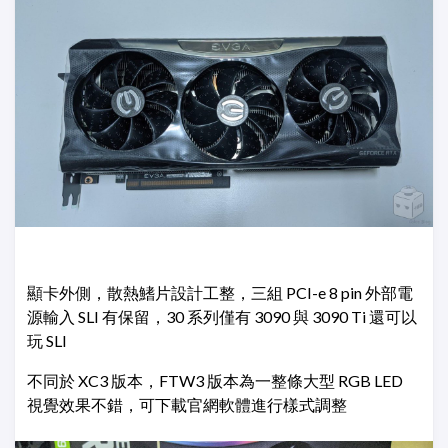
顯卡外側，散熱鰭片設計工整，三組 PCI-e 8 pin 外部電
源輸入 SLI 有保留，30 系列僅有 3090 與 3090 Ti 還可以
玩 SLI
不同於 XC3 版本，FTW3 版本為一整條大型 RGB LED
視覺效果不錯，可下載官網軟體進行樣式調整