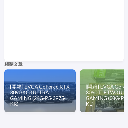
相關文章
[開箱] EVGA GeForce RTX
[開箱] EVGA Gefor
3090 XC3 ULTRA
3060 Ti FTW3 UL
GAMING (24G-P5-3975-
GAMING (08G-P5-
KR)
KL)