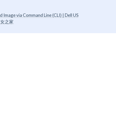
d Image via Command Line (CLI) | Dell US
魔女之家