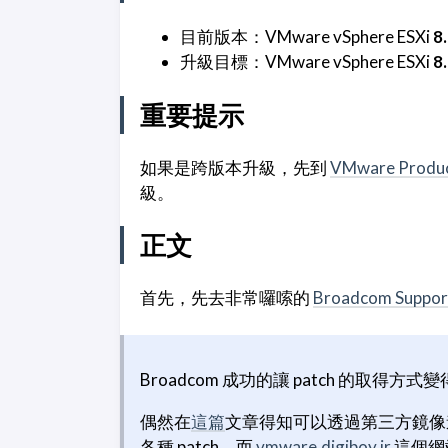
目前版本：VMware vSphere ESXi
8
升級目標：VMware vSphere ESXi
8
重要提示
如果是跨版本升級，先到
VMware Product
級。
正文
首先，先去非常囉嗦的
Broadcom Support
Broadcom 成功的讓 patch 的取得方式
偶然在
這篇
文章得知可以透過第三方鏡像
各種 patch，而
vmware.digiboy.ir
這個網站