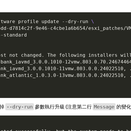
ftware profile update --dry-run 
bdd-d7814c2f-9e46-c4cbe1a6b654/esxi_patches/V
ost not changed. The following installers wil
拿掉
參數執行升級 (注意第二行
的變化
--dry-run
Message