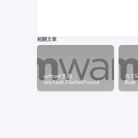
相關文章
ovftool 失敗：
在 ES
vim.fault.FileNotFound
Rule