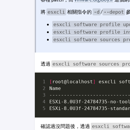
將
相關指令的
/
參
esxcli
-d
--depot
esxcli software profile up
esxcli software profile in
esxcli software sources pr
透過
esxcli software sources pr
[
root@localhost
]
確認過沒問題後，透過
esxcli softwa