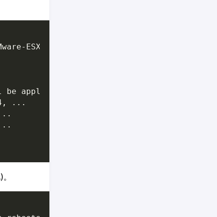
Mware-ESXi-8.0U3f-24784735-depot.zip 
l be applied: 
[
BootBankInstaller, LockerInsta
)。