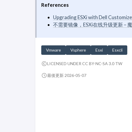
References
Upgrading ESXi with Dell Customize
不需要镜像，ESXi在线升级更新 – 
Vmware
Vsphere
Esxi
Esxcli
LICENSED UNDER CC BY-NC-SA 3.0 TW
最後更新 2026-05-07