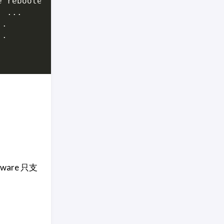
e rebooted 
for
re 只支