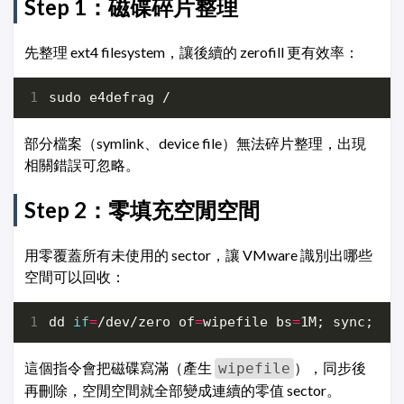
Step 1：磁碟碎片整理
先整理 ext4 filesystem，讓後續的 zerofill 更有效率：
部分檔案（symlink、device file）無法碎片整理，出現
相關錯誤可忽略。
Step 2：零填充空閒空間
用零覆蓋所有未使用的 sector，讓 VMware 識別出哪些
空間可以回收：
dd 
if
=
/dev/zero 
of
=
wipefile 
bs
=
1M
;
 sync
;
這個指令會把磁碟寫滿（產生
），同步後
wipefile
再刪除，空閒空間就全部變成連續的零值 sector。