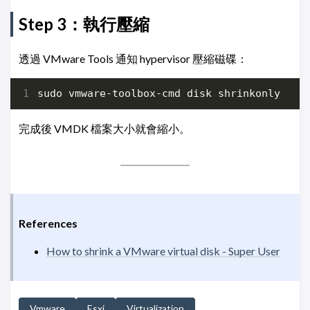
Step 3：執行壓縮
透過 VMware Tools 通知 hypervisor 壓縮磁碟：
完成後 VMDK 檔案大小就會縮小。
References
How to shrink a VMware virtual disk - Super User
Vmware
Esxi
Virtualization