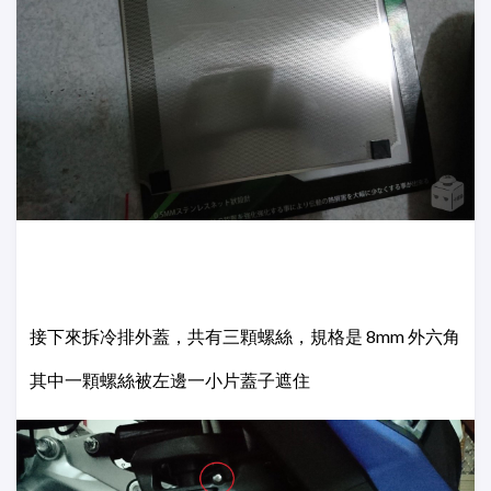
接下來拆冷排外蓋，共有三顆螺絲，規格是 8mm 外六角
其中一顆螺絲被左邊一小片蓋子遮住