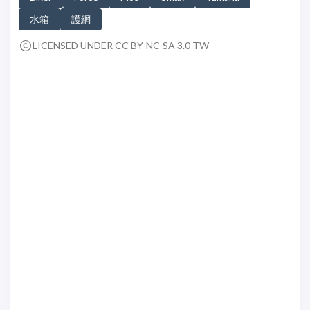
水箱
護網
LICENSED UNDER CC BY-NC-SA 3.0 TW