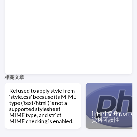
相關文章
Refused to apply style from
'style.css' because its MIME
type ('text/html') is not a
supported stylesheet
[PHP] 提升 json_en
MIME type, and strict
資料可讀性
MIME checking is enabled.