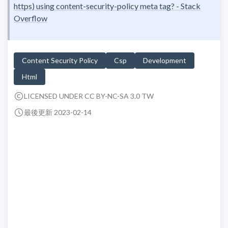
https) using content-security-policy meta tag? - Stack
Overflow
Content Security Policy
Csp
Development
Html
LICENSED UNDER CC BY-NC-SA 3.0 TW
最後更新 2023-02-14