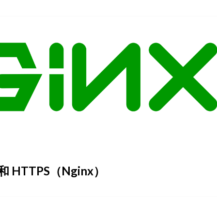
和 HTTPS（Nginx）