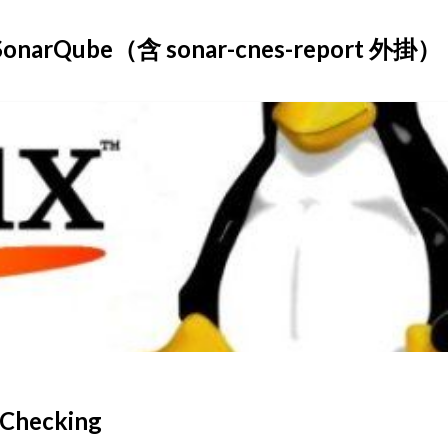
onarQube（含 sonar-cnes-report 外掛）
hecking